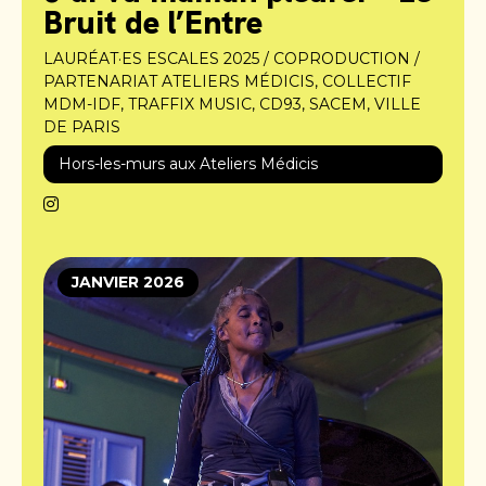
Bruit de l’Entre
LAURÉAT·ES ESCALES 2025 / COPRODUCTION /
PARTENARIAT ATELIERS MÉDICIS, COLLECTIF
MDM-IDF, TRAFFIX MUSIC, CD93, SACEM, VILLE
DE PARIS
Hors-les-murs aux Ateliers Médicis
JANVIER 2026