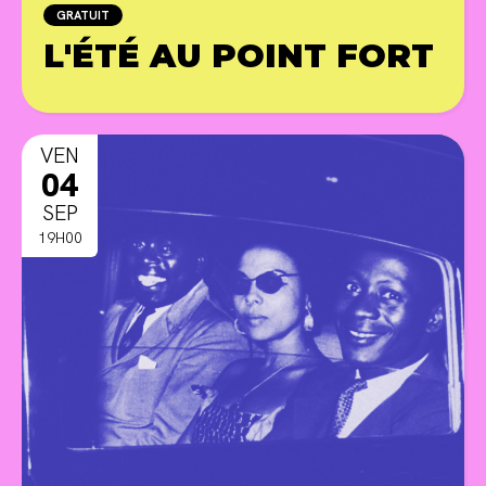
GRATUIT
L'ÉTÉ AU POINT FORT
PR
VEN
04
SEP
19H00