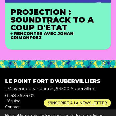
PROJECTION :
SOUNDTRACK TO A
COUP D'ÉTAT
+ RENCONTRE AVEC JOHAN
GRIMONPREZ
LE POINT FORT D'AUBERVILLIERS
174 avenue Jean Jaurès, 93300 Aubervilliers
01 48 36 34 02
L’équipe
S'INSCRIRE À LA NEWSLETTER
Contact
Partenaires
Nous utilisons des cookies pour vous offrir la meilleure