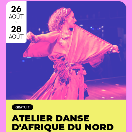
26
AOÛT
ˇ
28
AOÛT
GRATUIT
ATELIER DANSE
D'AFRIQUE DU NORD