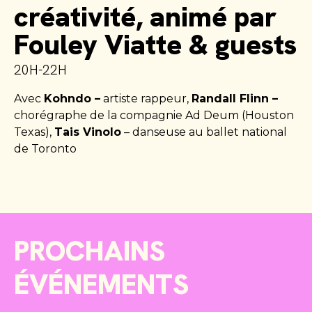
créativité, animé par
Fouley Viatte & guests
20H-22H
Avec
Kohndo –
artiste rappeur,
Randall Flinn –
chorégraphe de la compagnie Ad Deum (Houston
Texas),
Tais Vinolo
– danseuse au ballet national
de Toronto
PROCHAINS
ÉVÉNEMENTS
A