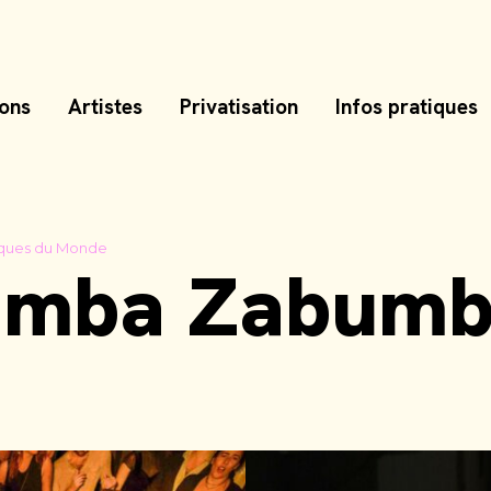
ions
Aller
Artistes
Privatisation
Infos pratiques
au
contenu
usiques du Monde
amba Zabumb