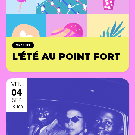
GRATUIT
L'ÉTÉ AU POINT FORT
PR
VEN
04
SEP
19H00