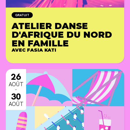
GRATUIT
ATELIER DANSE
D'AFRIQUE DU NORD
EN FAMILLE
AVEC FASIA KATI
ANIMA
26
AOÛT
ˇ
30
AOÛT