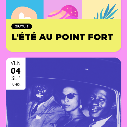
GRATUIT
L'ÉTÉ AU POINT FORT
PR
VEN
04
SEP
19H00