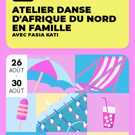
ATELIER DANSE
D'AFRIQUE DU NORD
EN FAMILLE
AVEC FASIA KATI
ANIMA
26
AOÛT
ˇ
30
AOÛT