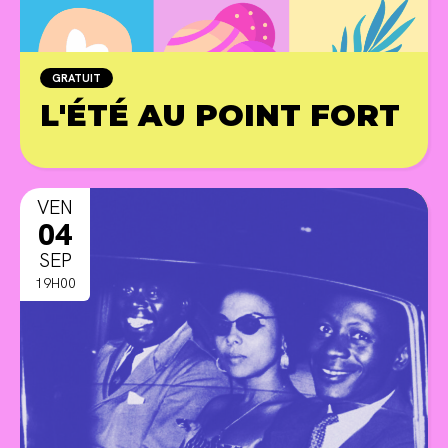
GRATUIT
L'ÉTÉ AU POINT FORT
PR
VEN
04
SEP
19H00