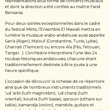
représentations sous forme de concerts musicaux
et dont la direction a été confiée au maître Farid
Bensarsa.
Pour deux soirées exceptionnelles dans le cadre
du festival Métis, l’Ensemble El Mawsili mettra en
lumière la musique arabo-andalouse aussi appelée
San‘a (Alger), Malouf (Constantine, Tunis, Lybie),
Gharnati (Tlemcen) ou encore Ala (Fès, Tetouan,
Tanger…). L’orchestre interprètera l’une des 24
noubas historiques andalouses, chacune étant
traditionnellement destinée à être jouée à une
heure spécifique.
L’occasion de découvrir la richesse de ce répertoire
ainsi que de nombreux instruments traditionnels :
‘ud ‘arbi (luth maghrébin), ‘ud charqi (luth
oriental), kouitra (luth basse), qanoun (cithare sur
table), kamandja (violon), mandole, guitare et