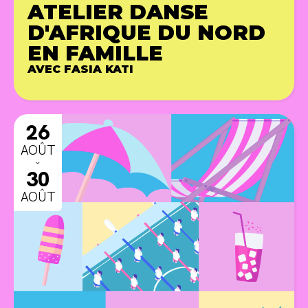
ATELIER DANSE
D'AFRIQUE DU NORD
EN FAMILLE
AVEC FASIA KATI
ANIMA
26
AOÛT
ˇ
30
AOÛT