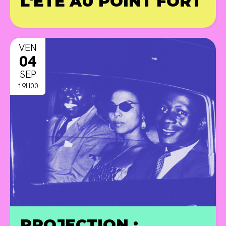
L'ÉTÉ AU POINT FORT
PR
VEN
04
SEP
19H00
PROJECTION :