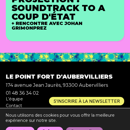
SOUNDTRACK TO A
COUP D'ÉTAT
+ RENCONTRE AVEC JOHAN
GRIMONPREZ
LE POINT FORT D'AUBERVILLIERS
174 avenue Jean Jaurès, 93300 Aubervilliers
01 48 36 34 02
L’équipe
S'INSCRIRE À LA NEWSLETTER
Contact
Partenaires
Nous utilisons des cookies pour vous offrir la meilleure
Mentions légales
expérience sur notre site.
Presse