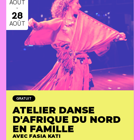
AOÛT
ˇ
28
AOÛT
GRATUIT
ATELIER DANSE
D'AFRIQUE DU NORD
EN FAMILLE
AVEC FASIA KATI