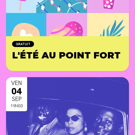
GRATUIT
L'ÉTÉ AU POINT FORT
PR
VEN
04
SEP
19H00