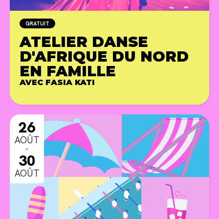
GRATUIT
ATELIER DANSE
D'AFRIQUE DU NORD
EN FAMILLE
AVEC FASIA KATI
ANIMA
26
AOÛT
ˇ
30
AOÛT