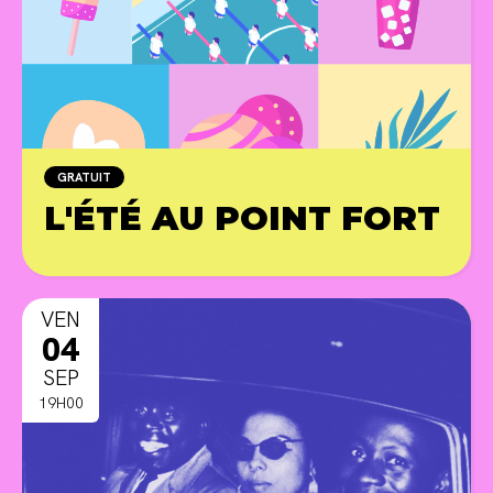
GRATUIT
L'ÉTÉ AU POINT FORT
PR
VEN
04
SEP
19H00