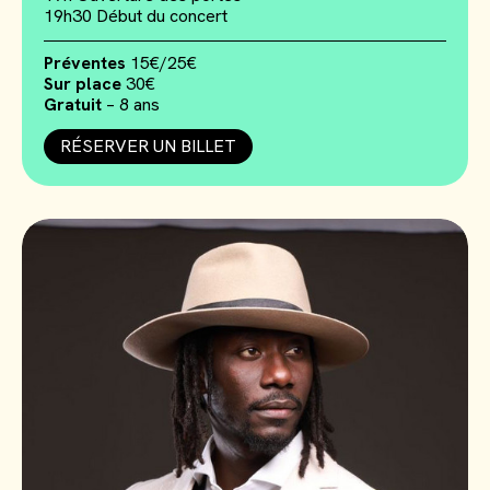
19h30 Début du concert
Préventes
15€/25€
Sur place
30€
Gratuit
– 8 ans
RÉSERVER UN BILLET