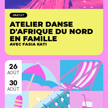
GRATUIT
ATELIER DANSE
D'AFRIQUE DU NORD
EN FAMILLE
AVEC FASIA KATI
ANIMA
26
AOÛT
ˇ
30
AOÛT