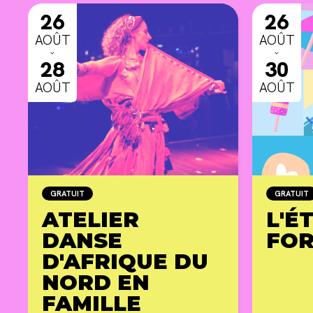
26
26
AOÛT
AOÛT
ˇ
ˇ
28
30
AOÛT
AOÛT
GRATUIT
GRATUIT
ATELIER
L'É
DANSE
FO
D'AFRIQUE DU
NORD EN
FAMILLE