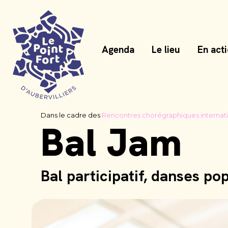
Agenda
Le lieu
En act
Dans le cadre des
Rencontres chorégraphiques internati
Bal Jam
Bal participatif, danses po