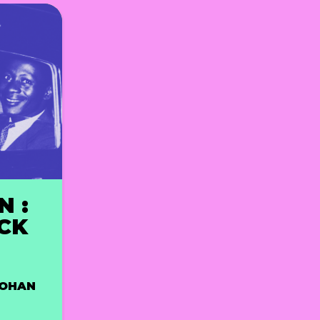
N :
CK
JOHAN