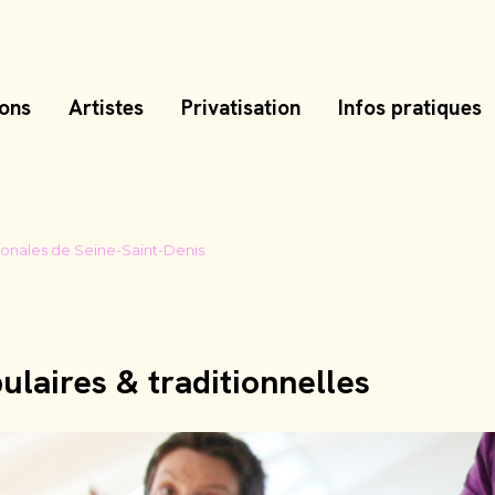
ions
Aller
Artistes
Privatisation
Infos pratiques
au
contenu
onales de Seine-Saint-Denis
pulaires & traditionnelles