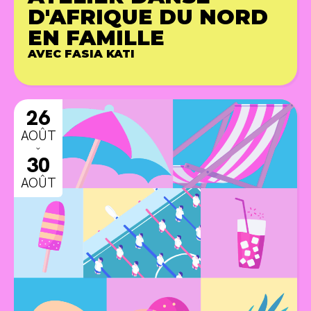
D'AFRIQUE DU NORD
EN FAMILLE
AVEC FASIA KATI
ANIMA
26
AOÛT
ˇ
30
AOÛT