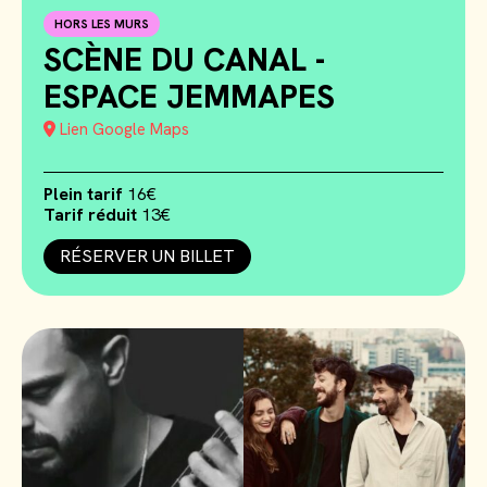
HORS LES MURS
SCÈNE DU CANAL -
ESPACE JEMMAPES
Lien Google Maps
Plein tarif
16€
Tarif réduit
13€
RÉSERVER UN BILLET