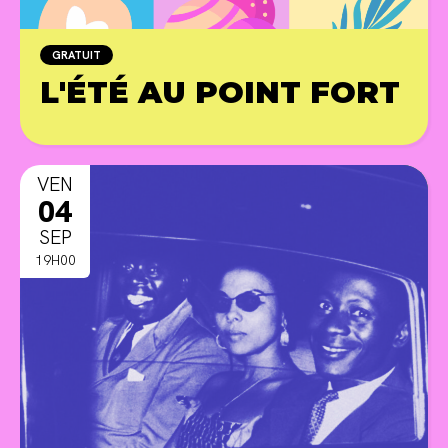
GRATUIT
L'ÉTÉ AU POINT FORT
PR
VEN
04
SEP
19H00